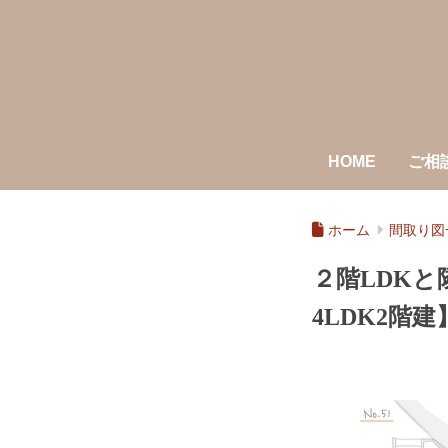
HOME
ご相
ホーム
間取り図
２階LDK
4LDK2階建】