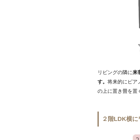
リビングの隣に
来
す。
将来的にピア
の上に置き畳を置
２階LDK横