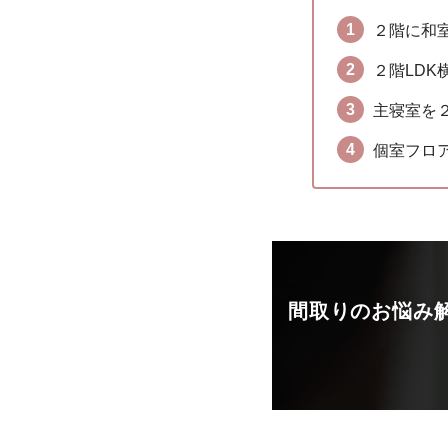
２階に和室
２階LD
主寝室を
個室フロ
間取りのお悩み