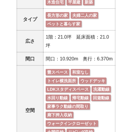
木造住宅
平屋建
新築
長方形の家
夫婦二人の家
タイプ
ペットと暮らす家
1階：21.0坪 延床面積：21.0
広さ
坪
間口
間口：10.920m 奥行：6.370m
畳スペース
和室なし
トイレ横洗面所
ウッドデッキ
LDKスタディスペース
洗濯動線
水回り動線
帰宅動線
回遊動線
家事ラク動線の間取り
空間
廊下押入収納
ウォークインクローゼット
土間収納
リビング収納