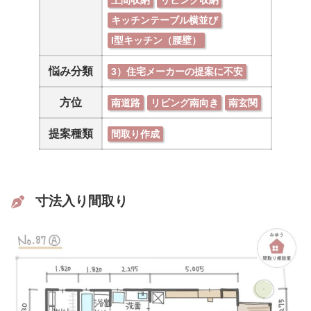
キッチンテーブル横並び
I型キッチン（腰壁）
悩み分類
3）住宅メーカーの提案に不安
方位
南道路
リビング南向き
南玄関
提案種類
間取り作成
寸法入り間取り