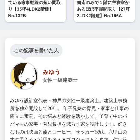
ている家事動線の短い間取
書斎のみで１階に主寝室が
り【35坪4LDK2階建】
あるほぼ平屋間取り【27坪
No.132B
2LDK2階建】No.196A
この記事を書いた人
みゆう
女性一級建築士
みゆう設計室代表・神戸の女性一級建築士。建築士事務
所を独立開設して20年。 年子兄妹の育児・家事と仕事の
両立に奮闘。その悩みと経験を活かして、子育て中のパ
パママの家事・育児負担を減らす家を設計します。好き
なものは映画と旅とコーヒー、サッカー観戦。六甲山の
木の手入れと活用を考えるプロジェクトも参加。住宅設