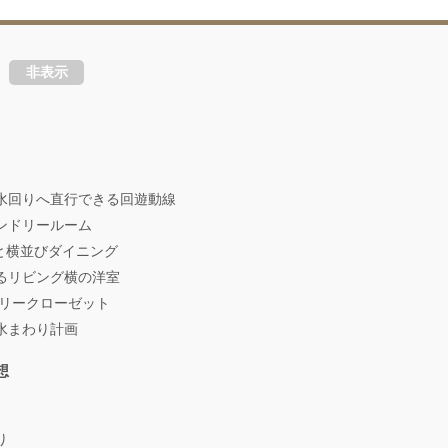
非表示
水回りへ直行できる回遊動線
ンドリールーム
と横並びダイニング
るリビング横の洋室
リークローゼット
水まわり計画
想
り