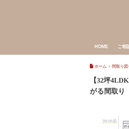
HOME
ご相
ホーム
間取り図
【32坪4L
がる間取り（N