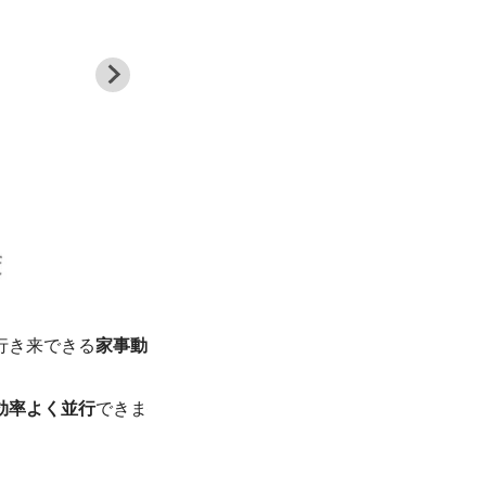
行き来できる
家事動
洗う→干す→畳むまでを一室で行える脱衣
で畳み、下着類・部屋着・タオルなどをカ
効率よく並行
できま
担を軽減
します。