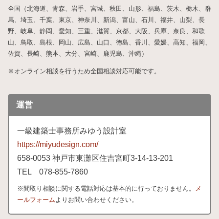
全国（北海道、青森、岩手、宮城、秋田、山形、福島、茨木、栃木、群
馬、埼玉、千葉、東京、神奈川、新潟、富山、石川、福井、山梨、長
野、岐阜、静岡、愛知、三重、滋賀、京都、大阪、兵庫、奈良、和歌
山、鳥取、島根、岡山、広島、山口、徳島、香川、愛媛、高知、福岡、
佐賀、長崎、熊本、大分、宮崎、鹿児島、沖縄）
※オンライン相談を行うため全国相談対応可能です。
運営
一級建築士事務所みゆう設計室
https://miyudesign.com/
658
-0053 神戸市東灘区住吉宮町3-
14-
13-
201
TEL 078-
855-
7860
※間取り相談に関する電話対応は基本的に行っておりません。
メ
ールフォーム
よりお問い合わせください。