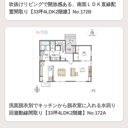
吹抜けリビングで開放感ある、南面ＬＤＫ直線配
置間取り【33坪4LDK2階建】No.172B
洗面脱衣別でキッチンから脱衣室に入れる水回り
回遊動線間取り【33坪4LDK2階建】No.172A