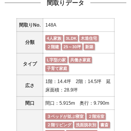
間取りデータ
間取りNo.
148A
4人家族
3LDK
木造住宅
分類
２階建
25～30坪
新築
L字型の家
共働き家庭
タイプ
子育て家庭
1階：14.4坪 2階：14.5坪 延
広さ
床面積：28.9坪
間口
間口：5.915m 奥行：9.790m
３ベッドが並ぶ寝室
２階浴室
２階リビング
洗面脱衣別
書斎