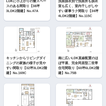
LDKに小上がりの畳スペー
洗面脱衣別で洗面所も脱衣
スのある間取り【38坪
室も広く、室内干しがしや
3LDK2階建】No.47A
すい家事ラク間取り【34坪
4LDK2階建】No.115C
キッチンからリビングダイ
南に広いLDK直線配置のほ
ニングの家族の様子が見や
ぼ平屋、完全同居型二世帯
すい間取り【32坪3LDK2階
住宅間取り【60坪6LDK2階
建】No.169C
建】No.75B