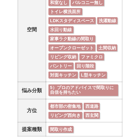
和室なし
バルコニー無し
トイレ横洗面所
LDKスタディスペース
洗濯動線
空間
水回り動線
家事ラク動線の間取り
オープンクローゼット
土間収納
リビング収納
ファミクロ
パントリー
回り階段
対面キッチン
L型キッチン
5）プロのアドバイスで間取りに
悩み分類
自信を持ちたい
都市部の密集地
西道路
方位
リビング西向き
西玄関
提案種類
間取り作成