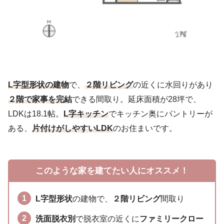
L字型形状の建物
で、
２階リビング
の近くに水回りがあり
２階で家事を完結
できる間取り。延床面積が28坪で、
LDKは18.1帖。
L字キッチン
でキッチン奥にパントリーが
ある、
片付けがしやすいLDK
のお住まいです。
このような家を建てたい人にオススメ！
L字型形状
の建物で、
２階リビング
間取り
洗面脱衣別
で脱衣室の近くに
ファミリークロー