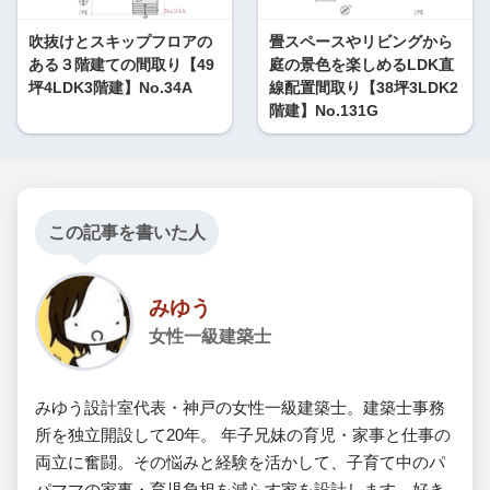
吹抜けとスキップフロアの
畳スペースやリビングから
ある３階建ての間取り【49
庭の景色を楽しめるLDK直
坪4LDK3階建】No.34A
線配置間取り【38坪3LDK2
階建】No.131G
この記事を書いた人
みゆう
女性一級建築士
みゆう設計室代表・神戸の女性一級建築士。建築士事務
所を独立開設して20年。 年子兄妹の育児・家事と仕事の
両立に奮闘。その悩みと経験を活かして、子育て中のパ
パママの家事・育児負担を減らす家を設計します。好き