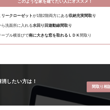
このような家を建てたい人にオススメ！
ミリークローゼット
が1階2階両方にある
収納充実間取り
から洗面所に入れる
水回り回遊動線間取り
テーブル横並びで
南に大きな窓を取れるＬＤＫ
間取り
解消したい方は！
間取り相