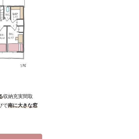
る
収納充実間取
びで
南に大きな窓