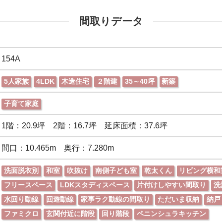
間取りデータ
154A
5人家族
4LDK
木造住宅
２階建
35～40坪
新築
子育て家庭
1階：20.9坪 2階：16.7坪 延床面積：37.6坪
間口：10.465m 奥行：7.280m
洗面脱衣別
和室
吹抜け
南側子ども室
乾太くん
リビング横和
フリースペース
LDKスタディスペース
片付けしやすい間取り
洗
水回り動線
回遊動線
家事ラク動線の間取り
ただいま収納
納戸
ファミクロ
玄関付近に階段
回り階段
ペニンシュラキッチン