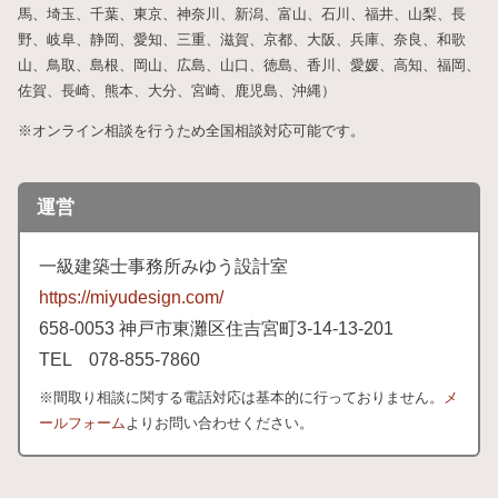
馬、埼玉、千葉、東京、神奈川、新潟、富山、石川、福井、山梨、長
野、岐阜、静岡、愛知、三重、滋賀、京都、大阪、兵庫、奈良、和歌
山、鳥取、島根、岡山、広島、山口、徳島、香川、愛媛、高知、福岡、
佐賀、長崎、熊本、大分、宮崎、鹿児島、沖縄）
※オンライン相談を行うため全国相談対応可能です。
運営
一級建築士事務所みゆう設計室
https://miyudesign.com/
658
-0053 神戸市東灘区住吉宮町3-
14-
13-
201
TEL 078-
855-
7860
※間取り相談に関する電話対応は基本的に行っておりません。
メ
ールフォーム
よりお問い合わせください。