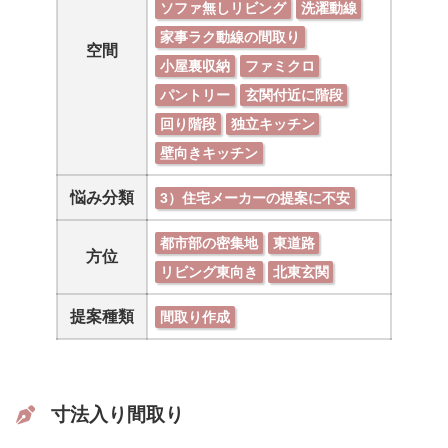
ソファ無しリビング
洗濯動線
家事ラク動線の間取り
空間
小屋裏収納
ファミクロ
パントリー
玄関付近に階段
回り階段
独立キッチン
壁向きキッチン
悩み分類
3）住宅メーカーの提案に不安
都市部の密集地
東道路
方位
リビング東向き
北東玄関
提案種類
間取り作成
寸法入り間取り