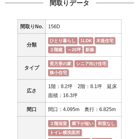
間取りデータ
間取りNo.
156D
ひとり暮らし
1LDK
木造住宅
分類
２階建
～20坪
新築
長方形の家
シニア向け住宅
タイプ
狭小住宅
1階：8.2坪 2階：8.1坪 延床
広さ
面積：16.3坪
間口
間口：4.095m 奥行：6.825m
２階浴室
廊下が短い
和室なし
トイレ横洗面所