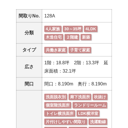
間取りNo.
128A
4人家族
30～35坪
4LDK
分類
木造住宅
２階建
新築
タイプ
共働き家庭
子育て家庭
1階：18.8坪 2階：13.3坪 延
広さ
床面積：32.1坪
間口
間口：8.190m 奥行：8.190m
洗面脱衣別
廊下洗面所
吹抜け
個室階洗面所
ランドリールーム
トイレ横洗面所
LDK横洋室
片付けしやすい間取り
洗濯動線