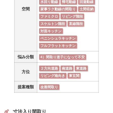
水回り動線
帰宅動線
回遊動線
空間
家事ラク動線の間取り
土間収納
ファミクロ
リビング階段
スケルトン階段
直線階段
対面キッチン
ペニンシュラキッチン
フルフラットキッチン
悩み分類
4）間取り迷子になって不安
２方向道路
南道路
東道路
方位
リビング南向き
東玄関
提案種類
改善間取り
寸法入り間取り