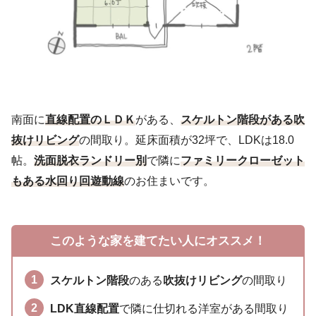
南面に
直線配置のＬＤＫ
がある、
スケルトン階段がある吹
抜けリビング
の間取り。延床面積が32坪で、LDKは18.0
帖。
洗面脱衣ランドリー別
で隣に
ファミリークローゼット
もある水回り回遊動線
のお住まいです。
このような家を建てたい人にオススメ！
スケルトン階段
のある
吹抜けリビング
の間取り
LDK直線配置
で隣に仕切れる洋室がある間取り