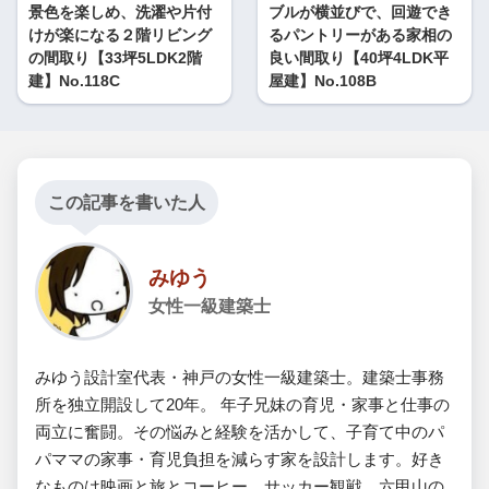
景色を楽しめ、洗濯や片付
ブルが横並びで、回遊でき
けが楽になる２階リビング
るパントリーがある家相の
の間取り【33坪5LDK2階
良い間取り【40坪4LDK平
建】No.118C
屋建】No.108B
この記事を書いた人
みゆう
女性一級建築士
みゆう設計室代表・神戸の女性一級建築士。建築士事務
所を独立開設して20年。 年子兄妹の育児・家事と仕事の
両立に奮闘。その悩みと経験を活かして、子育て中のパ
パママの家事・育児負担を減らす家を設計します。好き
なものは映画と旅とコーヒー、サッカー観戦。六甲山の