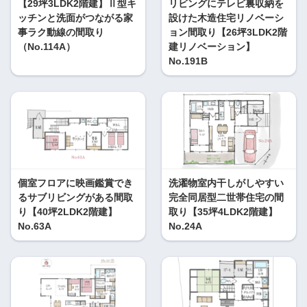
【29坪3LDK2階建】Ⅱ型キ
リビングにテレビ裏収納を
ッチンと洗面がつながる家
設けた木造住宅リノベーシ
事ラク動線の間取り
ョン間取り【26坪3LDK2階
（No.114A）
建リノベーション】
No.191B
個室フロアに映画鑑賞でき
洗濯物室内干しがしやすい
るサブリビングがある間取
完全同居型二世帯住宅の間
り【40坪2LDK2階建】
取り【35坪4LDK2階建】
No.63A
No.24A