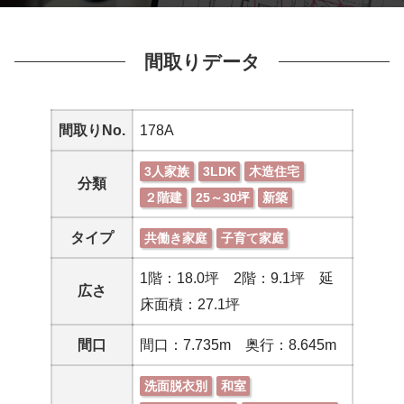
間取りデータ
間取りNo.
178A
3人家族
3LDK
木造住宅
分類
２階建
25～30坪
新築
タイプ
共働き家庭
子育て家庭
1階：18.0坪 2階：9.1坪 延
広さ
床面積：27.1坪
間口
間口：7.735m 奥行：8.645m
洗面脱衣別
和室