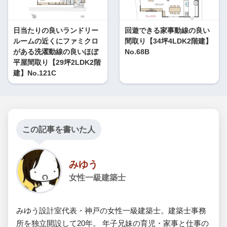
日当たりの良いランドリー
回遊できる家事動線の良い
ルームの近くにファミクロ
間取り【34坪4LDK2階建】
がある洗濯動線の良いほぼ
No.68B
平屋間取り【29坪2LDK2階
建】No.121C
この記事を書いた人
みゆう
女性一級建築士
みゆう設計室代表・神戸の女性一級建築士。建築士事務
所を独立開設して20年。 年子兄妹の育児・家事と仕事の