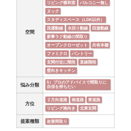
リビング横和室
バルコニー無し
ヌック
スタディスペース（LDK以外）
洗濯動線
水回り動線
回遊動線
空間
家事ラク動線の間取り
オープンクローゼット
共有本棚
ファミクロ
パントリー
玄関付近に階段
直線階段
壁向きキッチン
5）プロのアドバイスで間取りに
悩み分類
自信を持ちたい
２方向道路
南道路
東道路
方位
リビング南向き
北東玄関
提案種類
改善間取り