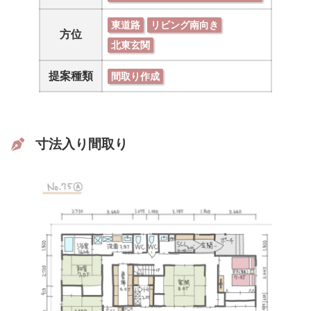
東道路
リビング南向き
方位
北東玄関
提案種類
間取り作成
寸法入り間取り