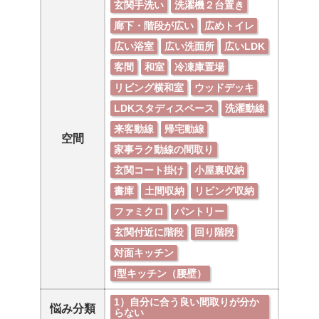
玄関手洗い
洗濯機２台置き
廊下・階段が広い
広めトイレ
広い浴室
広い洗面所
広いLDK
客間
和室
冷凍庫置場
リビング横和室
ウッドデッキ
LDKスタディスペース
洗濯動線
来客動線
帰宅動線
空間
家事ラク動線の間取り
玄関コート掛け
小屋裏収納
書庫
土間収納
リビング収納
ファミクロ
パントリー
玄関付近に階段
回り階段
対面キッチン
I型キッチン（腰壁）
1）自分に合う良い間取りが分か
悩み分類
らない