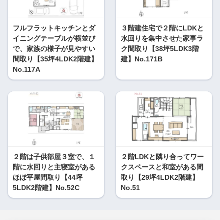
フルフラットキッチンとダ
３階建住宅で２階にLDKと
イニングテーブルが横並び
水回りを集中させた家事ラ
で、家族の様子が見やすい
ク間取り【38坪5LDK3階
間取り【35坪4LDK2階建】
建】No.171B
No.117A
２階は子供部屋３室で、１
２階LDKと隣り合ってワー
階に水回りと主寝室がある
クスペースと和室がある間
ほぼ平屋間取り【44坪
取り【29坪4LDK2階建】
5LDK2階建】No.52C
No.51