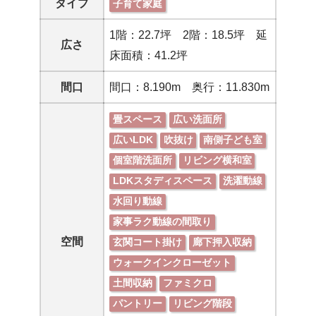
タイプ
子育て家庭
1階：22.7坪 2階：18.5坪 延
広さ
床面積：41.2坪
間口
間口：8.190m 奥行：11.830m
畳スペース
広い洗面所
広いLDK
吹抜け
南側子ども室
個室階洗面所
リビング横和室
LDKスタディスペース
洗濯動線
水回り動線
家事ラク動線の間取り
空間
玄関コート掛け
廊下押入収納
ウォークインクローゼット
土間収納
ファミクロ
パントリー
リビング階段