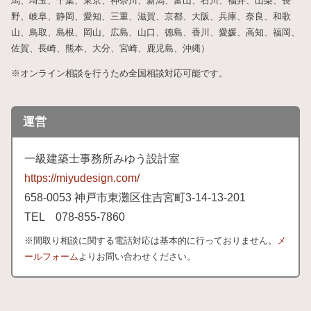
馬、埼玉、千葉、東京、神奈川、新潟、富山、石川、福井、山梨、長
野、岐阜、静岡、愛知、三重、滋賀、京都、大阪、兵庫、奈良、和歌
山、鳥取、島根、岡山、広島、山口、徳島、香川、愛媛、高知、福岡、
佐賀、長崎、熊本、大分、宮崎、鹿児島、沖縄）
※オンライン相談を行うため全国相談対応可能です。
運営
一級建築士事務所みゆう設計室
https://miyudesign.com/
658
-0053 神戸市東灘区住吉宮町3-
14-
13-
201
TEL 078-
855-
7860
※間取り相談に関する電話対応は基本的に行っておりません。
メ
ールフォーム
よりお問い合わせください。