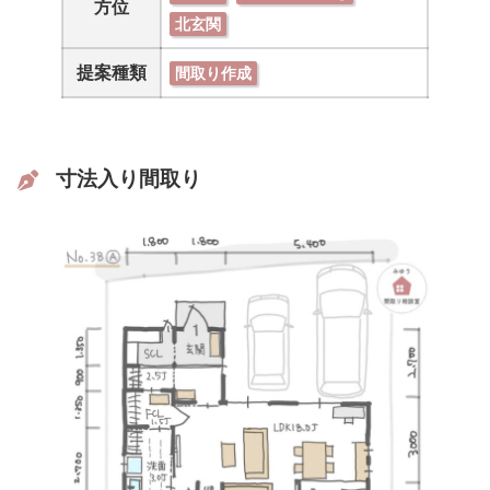
方位
北玄関
提案種類
間取り作成
寸法入り間取り