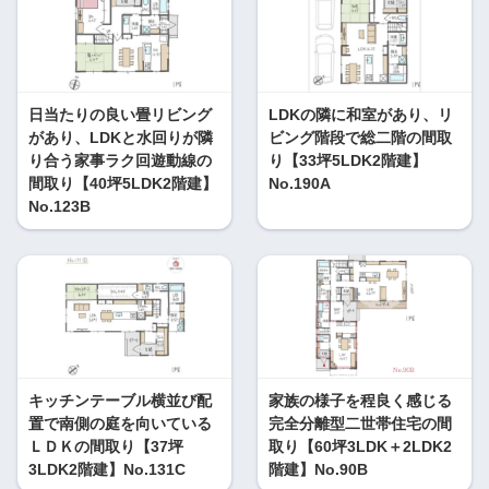
日当たりの良い畳リビング
LDKの隣に和室があり、リ
があり、LDKと水回りが隣
ビング階段で総二階の間取
り合う家事ラク回遊動線の
り【33坪5LDK2階建】
間取り【40坪5LDK2階建】
No.190A
No.123B
キッチンテーブル横並び配
家族の様子を程良く感じる
置で南側の庭を向いている
完全分離型二世帯住宅の間
ＬＤＫの間取り【37坪
取り【60坪3LDK＋2LDK2
3LDK2階建】No.131C
階建】No.90B