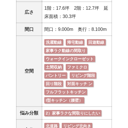
1階：17.6坪 2階：12.7坪 延
広さ
床面積：30.3坪
間口
間口：9.000m 奥行：8.100m
洗濯動線
帰宅動線
回遊動線
家事ラク動線の間取り
ウォークインクローゼット
土間収納
ファミクロ
空間
パントリー
リビング階段
回り階段
対面キッチ ン
フルフラットキッチン
I型キッチン（腰壁）
悩み分類
2）家事ラクな間取りにしたい
北道路
リビング北向き