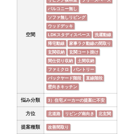
バルコニー無し
ソファ無しリビング
ウッドデッキ
空間
LDKスタディスペース
洗濯動線
帰宅動線
家事ラク動線の間取り
玄関収納
玄関コート掛け
間仕切り収納
土間収納
ファミクロ
パントリー
バックヤード階段
直線階段
壁向きキッチン
悩み分類
3）住宅メーカーの提案に不安
方位
北道路
リビング南向き
北玄関
提案種類
改善間取り