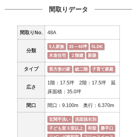
間取りデータ
間取りNo.
48A
5人家族
35～40坪
5LDK
分類
木造住宅
２階建
新築
タイプ
長方形の家
総二階
子育て家庭
1階：17.5坪 2階：17.5坪 延
広さ
床面積：35.0坪
間口
間口：9.100m 奥行：6.370m
玄関手洗い
洗面脱衣別
子ども室３室以上
和室
勝手口
リビング横和室
フリースペース