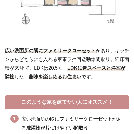
広い洗面所の隣にファミリークローゼット
があり、キッチ
ンからどちらにも入れる家事ラク回遊動線間取り。延床面
積が39坪で、LDKは20.5帖。
LDKに畳スペースと洋室
が
隣接
した、
趣味を楽しめるお住まい
です。
このような家を建てたい人にオススメ！
広い洗面所の隣に
ファミリークローゼット
があ
る
洗濯物が片づけやすい間取り