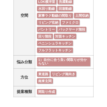
LDK横洋室
洗濯動線
水回り動線
回遊動線
空間
家事ラク動線の間取り
土間収納
リビング収納
ファミクロ
パントリー
バックヤード階段
回り階段
対面キッチン
ペニンシュラキッチン
フルフラットキッチン
1）自分に合う良い間取りが分か
悩み分類
らない
東道路
リビング南向き
方位
南東玄関
提案種類
間取り作成