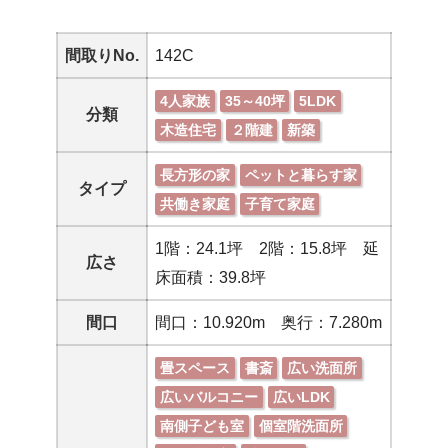
間取りNo.
142C
4人家族
35～40坪
5LDK
分類
木造住宅
２階建
新築
長方形の家
ペットと暮らす家
タイプ
共働き家庭
子育て家庭
1階：24.1坪 2階：15.8坪 延
広さ
床面積：39.8坪
間口
間口：10.920m 奥行：7.280m
畳スペース
書斎
広い洗面所
広いバルコニー
広いLDK
南側子ども室
個室階洗面所