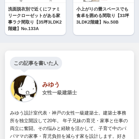
洗面脱衣別で近くにファミ
小上がりの畳スペースでも
リークローゼットがある家
食卓を囲める間取り【33坪
事ラク間取り【35坪3LDK2
3LDK2階建】No.50B
階建】No.133A
この記事を書いた人
みゆう
女性一級建築士
みゆう設計室代表・神戸の女性一級建築士。建築士事務
所を独立開設して20年。 年子兄妹の育児・家事と仕事の
両立に奮闘。その悩みと経験を活かして、子育て中のパ
パママの家事・育児負担を減らす家を設計します。好き