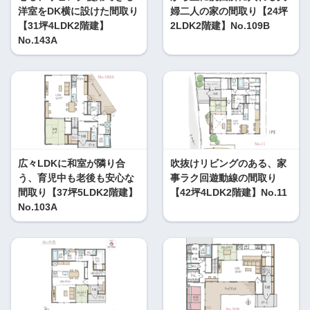
洋室をDK横に設けた間取り
婦二人の家の間取り【24坪
【31坪4LDK2階建】
2LDK2階建】No.109B
No.143A
広々LDKに和室が隣り合
吹抜けリビングのある、家
う、育児中も老後も安心な
事ラク回遊動線の間取り
間取り【37坪5LDK2階建】
【42坪4LDK2階建】No.11
No.103A