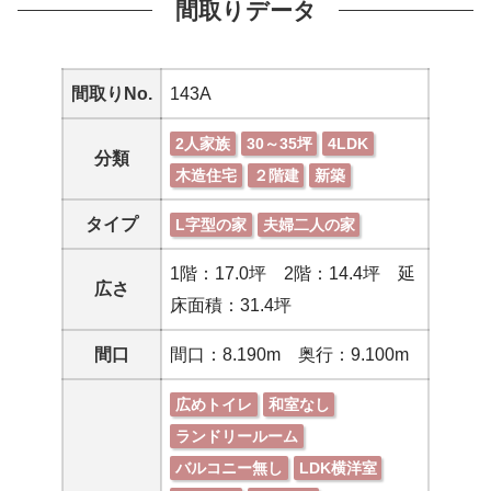
間取りデータ
間取りNo.
143A
2人家族
30～35坪
4LDK
分類
木造住宅
２階建
新築
タイプ
L字型の家
夫婦二人の家
1階：17.0坪 2階：14.4坪 延
広さ
床面積：31.4坪
間口
間口：8.190m 奥行：9.100m
広めトイレ
和室なし
ランドリールーム
バルコニー無し
LDK横洋室