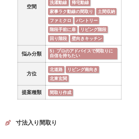
洗濯動線
帰宅動線
空間
家事ラク動線の間取り
土間収納
ファミクロ
パントリー
階段手前に扉
リビング階段
回り階段
壁向きキッチン
5）プロのアドバイスで間取りに
悩み分類
自信を持ちたい
北道路
リビング南向き
方位
北東玄関
提案種類
間取り作成
寸法入り間取り