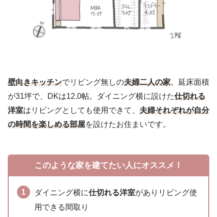
壁向きキッチン
でリビング無しの
夫婦二人の家
。延床面積
が31坪で、DKは12.0帖。ダイニング横に設けた
仕切れる
洋室
はリビングとしても使用できて、
夫婦それぞれが自分
の時間を楽しめる部屋
を設けたお住まいです。
このような家を建てたい人にオススメ！
ダイニング横に
仕切れる洋室
がありリビング使
用できる間取り