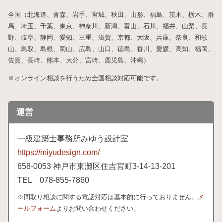
全国（北海道、青森、岩手、宮城、秋田、山形、福島、茨木、栃木、群
馬、埼玉、千葉、東京、神奈川、新潟、富山、石川、福井、山梨、長
野、岐阜、静岡、愛知、三重、滋賀、京都、大阪、兵庫、奈良、和歌
山、鳥取、島根、岡山、広島、山口、徳島、香川、愛媛、高知、福岡、
佐賀、長崎、熊本、大分、宮崎、鹿児島、沖縄）
※オンライン相談を行うため全国相談対応可能です。
運営
一級建築士事務所みゆう設計室
https://miyudesign.com/
658
-0053 神戸市東灘区住吉宮町3-
14-
13-
201
TEL 078-
855-
7860
※間取り相談に関する電話対応は基本的に行っておりません。
メ
ールフォーム
よりお問い合わせください。