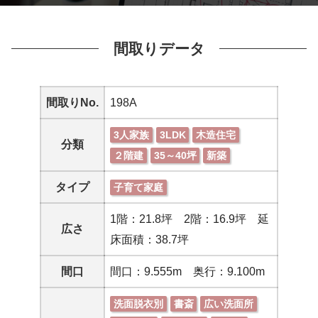
間取りデータ
間取りNo.
198A
3人家族
3LDK
木造住宅
分類
２階建
35～40坪
新築
タイプ
子育て家庭
1階：21.8坪 2階：16.9坪 延
広さ
床面積：38.7坪
間口
間口：9.555m 奥行：9.100m
洗面脱衣別
書斎
広い洗面所