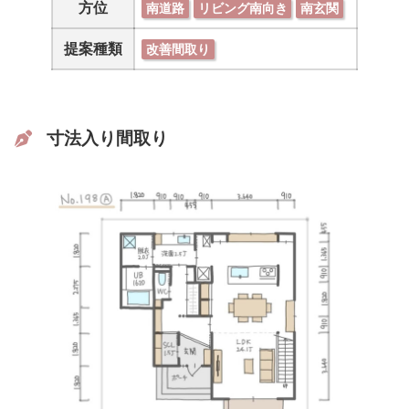
方位
南道路
リビング南向き
南玄関
提案種類
改善間取り
寸法入り間取り