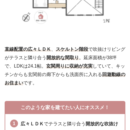
直線配置の広々ＬＤＫ
、
スケルトン階段
で吹抜けリビング
がテラスと隣り合う
開放的な間取り
。延床面積が38坪
で、LDKは24.1帖。
玄関周りに収納が充実
していて、キッ
チンからも玄関前の廊下からも洗面所に入れる
回遊動線の
お住まい
です。
このような家を建てたい人にオススメ！
広々ＬＤＫ
でテラスと隣り合う
開放的な吹抜け