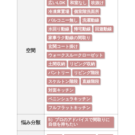
広いLDK
和室なし
吹抜け
冷凍庫置場
個室階洗面所
バルコニー無し
洗濯動線
水回り動線
帰宅動線
回遊動線
家事ラク動線の間取り
玄関コート掛け
空間
ウォークスルークローゼット
土間収納
リビング収納
パントリー
リビング階段
スケルトン階段
直線階段
対面キッチン
ペニンシュラキッチン
フルフラットキッチン
5）プロのアドバイスで間取りに
悩み分類
自信を持ちたい