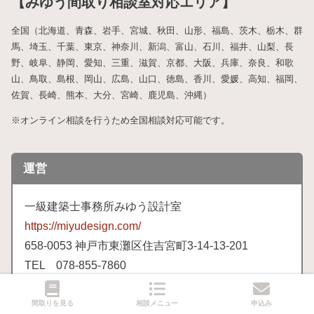
【みゆう間取り相談室対応エリア】
全国（北海道、青森、岩手、宮城、秋田、山形、福島、茨木、栃木、群
馬、埼玉、千葉、東京、神奈川、新潟、富山、石川、福井、山梨、長
野、岐阜、静岡、愛知、三重、滋賀、京都、大阪、兵庫、奈良、和歌
山、鳥取、島根、岡山、広島、山口、徳島、香川、愛媛、高知、福岡、
佐賀、長崎、熊本、大分、宮崎、鹿児島、沖縄）
※オンライン相談を行うため全国相談対応可能です。
運営
一級建築士事務所みゆう設計室
https://miyudesign.com/
658
-0053 神戸市東灘区住吉宮町3-
14-
13-
201
TEL 078-
855-
7860
※間取り相談に関する電話対応は基本的に行っておりません。
メ
間取りを見る
相談メニュー
申込み
ールフォーム
よりお問い合わせください。