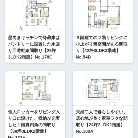
壁向きキッチンで冷蔵庫は
３階建ての２階リビングに
パントリーに設置した水回
小上がり畳空間がある間取
り回遊動線間取り【26坪
り【42坪3LDK3階建】
3LDK2階建】No.178C
No.54B
個人ロッカーをリビング入
夫婦二人で暮らしやすい、
り口に設けた、収納が充実
居心地が良く家事ラクな間
した１階真四角の間取り
取り【24坪2LDK2階建】
【36坪3LDK2階建】
No.109A
No.131H