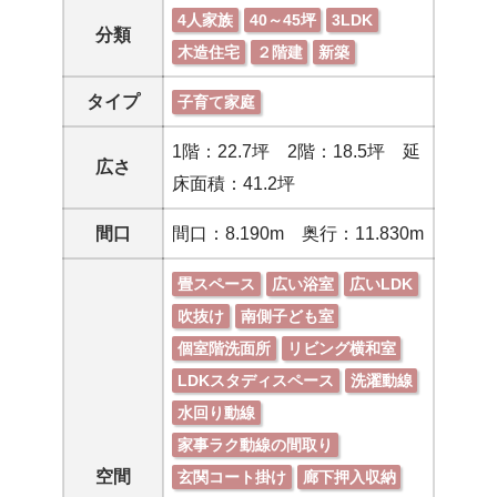
4人家族
40～45坪
3LDK
分類
木造住宅
２階建
新築
タイプ
子育て家庭
1階：22.7坪 2階：18.5坪 延
広さ
床面積：41.2坪
間口
間口：8.190m 奥行：11.830m
畳スペース
広い浴室
広いLDK
吹抜け
南側子ども室
個室階洗面所
リビング横和室
LDKスタディスペース
洗濯動線
水回り動線
家事ラク動線の間取り
空間
玄関コート掛け
廊下押入収納