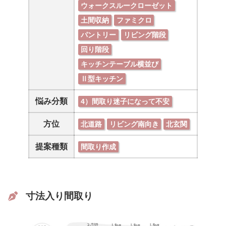
ウォークスルークローゼット
土間収納
ファミクロ
パントリー
リビング階段
回り階段
キッチンテーブル横並び
Ⅱ型キッチン
悩み分類
4）間取り迷子になって不安
方位
北道路
リビング南向き
北玄関
提案種類
間取り作成
寸法入り間取り