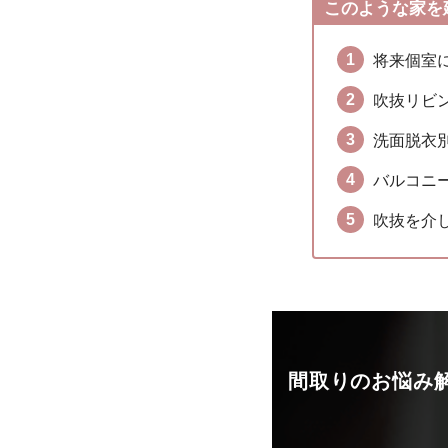
このような家を
将来個室
吹抜リビ
洗面脱衣
バルコニ
吹抜を介
間取りのお悩み