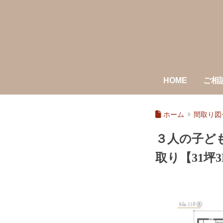
HOME
ご相
ホーム
間取り図
３人の子ど
取り【31坪3L