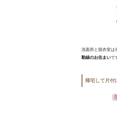
洗面所と脱衣室は
動線のお住まい
で
帰宅して片付