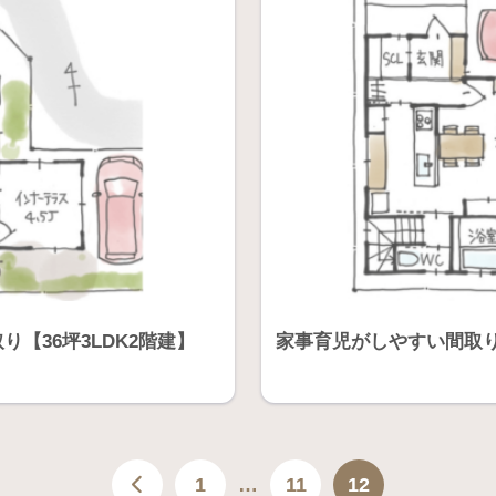
【36坪3LDK2階建】
家事育児がしやすい間取りの家
1
…
11
12