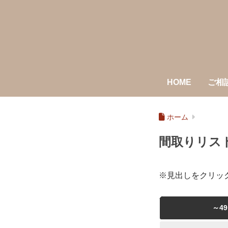
HOME
ご相
ホーム
間取りリス
※見出しをクリッ
～49