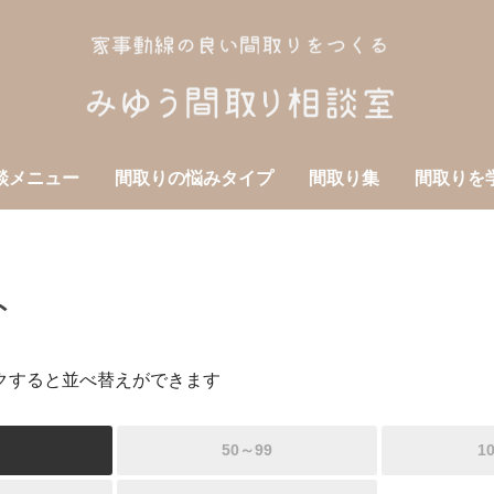
談メニュー
間取りの悩みタイプ
間取り集
間取りを
ト
クすると並べ替えができます
50～99
1