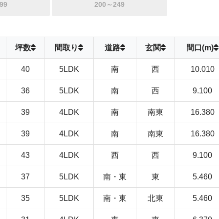
99
200～249
坪数
間取り
道路
玄関
間口(m)
40
5LDK
南
西
10.010
36
5LDK
南
西
9.100
39
4LDK
南
南東
16.380
39
4LDK
南
南東
16.380
43
4LDK
西
西
9.100
37
5LDK
南・東
東
5.460
35
5LDK
南・東
北東
5.460