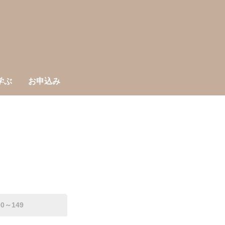
学ぶ
お申込み
00～149